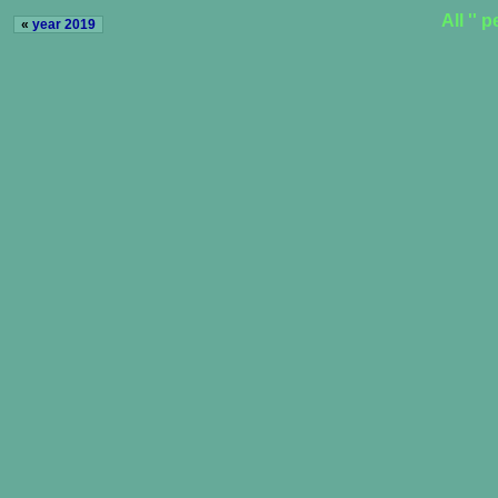
All ''
«
year 2019