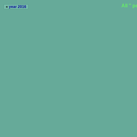
All ''
«
year 2016