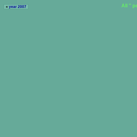
All ''
«
year 2007