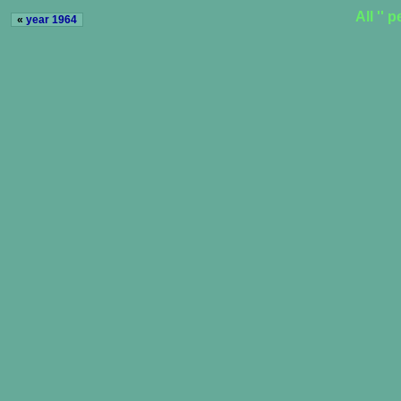
All ''
«
year 1964